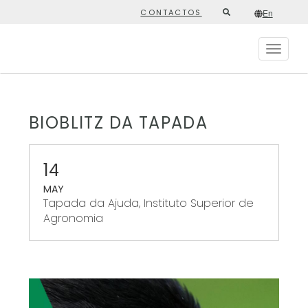
Skip
CONTACTOS
En
Second
to
/*
En
*/
main
top
content
Toggle
menu
navigat
BIOBLITZ DA TAPADA
14
MAY
Tapada da Ajuda, Instituto Superior de
Agronomia